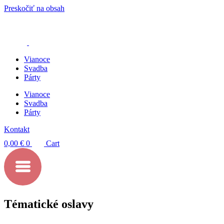
Preskočiť na obsah
Vianoce
Svadba
Párty
Vianoce
Svadba
Párty
Kontakt
0,00
€
0
Cart
Tématické oslavy