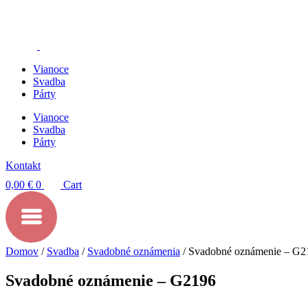
Preskočiť
na
obsah
Vianoce
Svadba
Párty
Vianoce
Svadba
Párty
Kontakt
0,00
€
0
Cart
Domov
/
Svadba
/
Svadobné oznámenia
/ Svadobné oznámenie – G2
Svadobné oznámenie – G2196