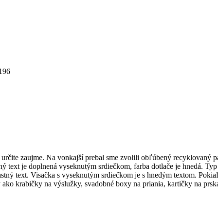
196
čite zaujme. Na vonkajší prebal sme zvolili obľúbený recyklovaný papie
ný text je doplnená vyseknutým srdiečkom, farba dotlače je hnedá. Typ
astný text. Visačka s vyseknutým srdiečkom je s hnedým textom. Pokiaľ
y ako krabičky na výslužky, svadobné boxy na priania, kartičky na prsk