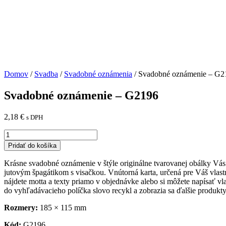
Domov
/
Svadba
/
Svadobné oznámenia
/ Svadobné oznámenie – G2
Svadobné oznámenie – G2196
2,18
€
s DPH
množstvo
Svadobné
Pridať do košíka
oznámenie
-
Krásne svadobné oznámenie v štýle originálne tvarovanej obálky Vás ur
G2196
jutovým
špagátikom s visačkou. Vnútorná karta, určená pre Váš vlast
nájdete motta a texty priamo v objednávke alebo si môžete napísať vl
do vyhľadávacieho políčka slovo recykl a zobrazia sa ďalšie produkt
Rozmery:
185 × 115 mm
Kód:
G2196