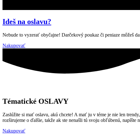
Ideš na oslavu?
Nebude to vyzerať obyčajne! Darčekový poukaz či peniaze môžeš daro
Nakupovať
Tématické OSLAVY
Zaslúžite si mať oslavu, akú chcete! A mať ju v téme je nie len trend
rozširujeme o ďalšie, takže ak ste nenašli tú svoju obľúbenú, napíšt
Nakupovať