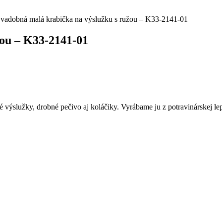
Svadobná malá krabička na výslužku s ružou – K33-2141-01
žou – K33-2141-01
ýslužky, drobné pečivo aj koláčiky. Vyrábame ju z potravinárskej lep