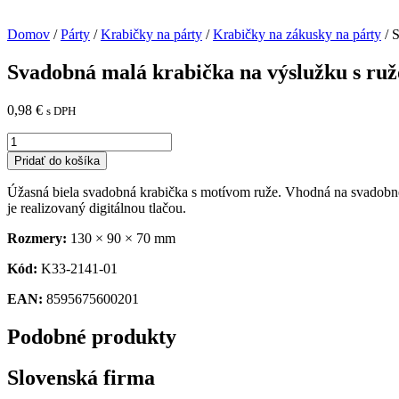
Domov
/
Párty
/
Krabičky na párty
/
Krabičky na zákusky na párty
/ 
Svadobná malá krabička na výslužku s ru
0,98
€
s DPH
množstvo
Svadobná
Pridať do košíka
malá
krabička
Úžasná biela svadobná krabička s motívom ruže. Vhodná na svadobné v
na
je realizovaný digitálnou
tlačou.
výslužku
s
Rozmery:
130 × 90 × 70 mm
ružou
-
Kód:
K33-2141-01
K33-
EAN:
8595675600201
2141-
01
Podobné produkty
Slovenská firma