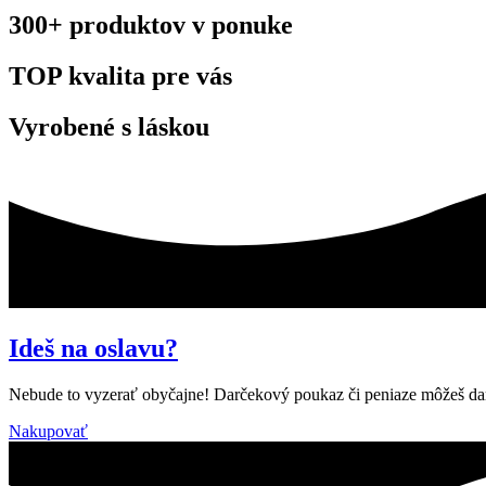
300+ produktov v ponuke
TOP kvalita pre vás
Vyrobené s láskou
Ideš na oslavu?
Nebude to vyzerať obyčajne! Darčekový poukaz či peniaze môžeš daro
Nakupovať