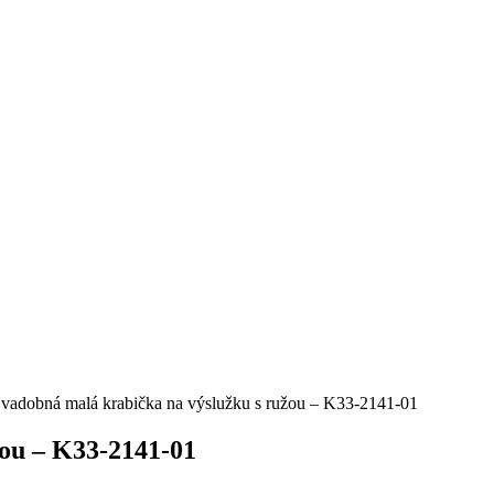
Svadobná malá krabička na výslužku s ružou – K33-2141-01
žou – K33-2141-01