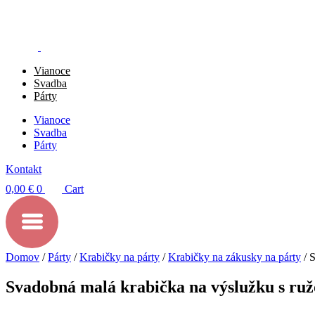
Preskočiť
na
obsah
Vianoce
Svadba
Párty
Vianoce
Svadba
Párty
Kontakt
0,00
€
0
Cart
Domov
/
Párty
/
Krabičky na párty
/
Krabičky na zákusky na párty
/ 
Svadobná malá krabička na výslužku s ru