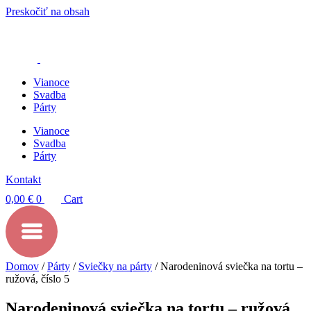
Preskočiť na obsah
Vianoce
Svadba
Párty
Vianoce
Svadba
Párty
Kontakt
0,00
€
0
Cart
Domov
/
Párty
/
Sviečky na párty
/ Narodeninová sviečka na tortu –
ružová, číslo 5
Narodeninová sviečka na tortu – ružová,