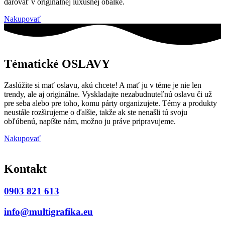
darovať v originálnej luxusnej obálke.
Nakupovať
Tématické OSLAVY
Zaslúžite si mať oslavu, akú chcete! A mať ju v téme je nie len
trendy, ale aj originálne. Vyskladajte nezabudnuteľnú oslavu či už
pre seba alebo pre toho, komu párty organizujete. Témy a produkty
neustále rozširujeme o ďalšie, takže ak ste nenašli tú svoju
obľúbenú, napíšte nám, možno ju práve pripravujeme.
Nakupovať
Kontakt
0903 821 613
info@multigrafika.eu