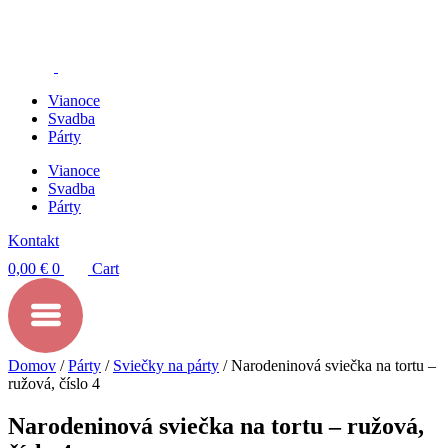
Preskočiť
na
obsah
Vianoce
Svadba
Párty
Vianoce
Svadba
Párty
Kontakt
0,00
€
0
Cart
Domov
/
Párty
/
Sviečky na párty
/ Narodeninová sviečka na tortu –
ružová, číslo 4
Narodeninová sviečka na tortu – ružová,