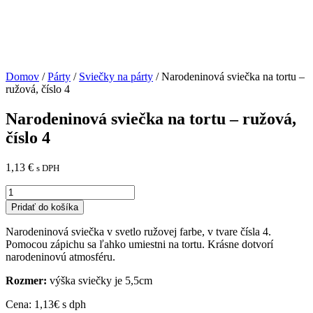
Domov
/
Párty
/
Sviečky na párty
/ Narodeninová sviečka na tortu –
ružová, číslo 4
Narodeninová sviečka na tortu – ružová,
číslo 4
1,13
€
s DPH
množstvo
Narodeninová
Pridať do košíka
sviečka
na
Narodeninová sviečka v svetlo ružovej farbe, v tvare čísla 4.
tortu
Pomocou zápichu sa ľahko umiestni na tortu. Krásne dotvorí
-
narodeninovú atmosféru.
ružová,
číslo
Rozmer:
výška sviečky je 5,5cm
4
Cena: 1,13€ s dph