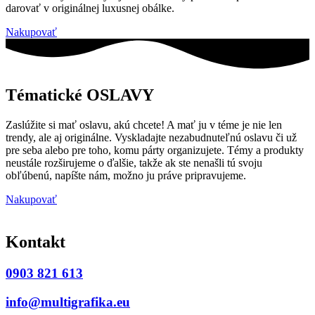
darovať v originálnej luxusnej obálke.
Nakupovať
Tématické OSLAVY
Zaslúžite si mať oslavu, akú chcete! A mať ju v téme je nie len
trendy, ale aj originálne. Vyskladajte nezabudnuteľnú oslavu či už
pre seba alebo pre toho, komu párty organizujete. Témy a produkty
neustále rozširujeme o ďalšie, takže ak ste nenašli tú svoju
obľúbenú, napíšte nám, možno ju práve pripravujeme.
Nakupovať
Kontakt
0903 821 613
info@multigrafika.eu