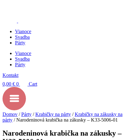
Preskočiť
na
obsah
Vianoce
Svadba
Párty
Vianoce
Svadba
Párty
Kontakt
0,00
€
0
Cart
Domov
/
Párty
/
Krabičky na párty
/
Krabičky na zákusky na
párty
/ Narodeninová krabička na zákusky – K33-5006-01
Narodeninová krabička na zákusky –