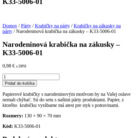
K33-5006-01
Domov
/
Párty
/
Krabičky na párty
/
Krabičky na zákusky na
párty
/ Narodeninová krabička na zákusky – K33-5006-01
Narodeninová krabička na zákusky –
K33-5006-01
0,98
€
s DPH
množstvo
Narodeninová
Pridať do košíka
krabička
na
Papierové krabičky s narodeninovým motívom by na Vašej oslave
zákusky
nemali chýbať. Sú do setu s našimi párty produktami. Papier, z
-
ktorého krabičku vyrábame má atest pre styk s potravinami.
K33-
5006-
Rozmery:
130 × 90 × 70 mm
01
Kód:
K33-5006-01