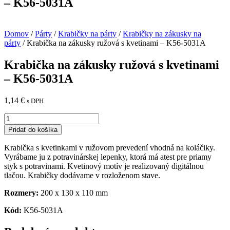
– K56-5031A
Domov
/
Párty
/
Krabičky na párty
/
Krabičky na zákusky na
párty
/ Krabička na zákusky ružová s kvetinami – K56-5031A
Krabička na zákusky ružová s kvetinami
– K56-5031A
1,14
€
s DPH
množstvo
Krabička
Pridať do košíka
na
zákusky
Krabička s kvetinkami v ružovom prevedení vhodná na koláčiky.
ružová
Vyrábame ju z potravinárskej lepenky, ktorá má atest pre priamy
s
styk s potravinami. Kvetinový motív je realizovaný digitálnou
kvetinami
tlačou. Krabičky
dodávame v rozloženom stave.
-
K56-
Rozmery:
200 x 130 x 110 mm
5031A
Kód:
K56-5031A