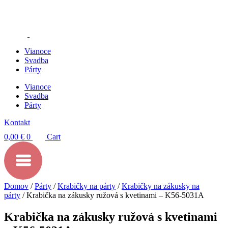
Preskočiť
na
obsah
Vianoce
Svadba
Párty
Vianoce
Svadba
Párty
Kontakt
0,00
€
0
Cart
Domov
/
Párty
/
Krabičky na párty
/
Krabičky na zákusky na
párty
/ Krabička na zákusky ružová s kvetinami – K56-5031A
Krabička na zákusky ružová s kvetinami