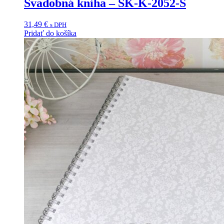
Svadobná kniha – SK-K-2052-S
31,49
€
s DPH
Pridať do košíka