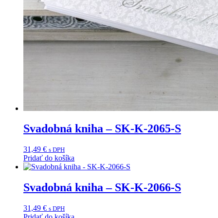
Svadobná kniha – SK-K-2065-S
31,49
€
s DPH
Pridať do košíka
Svadobná kniha – SK-K-2066-S
31,49
€
s DPH
Pridať do košíka