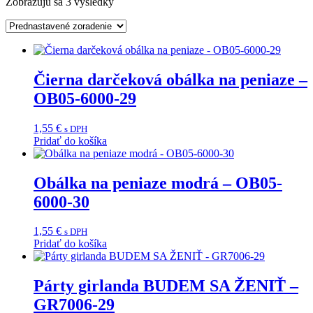
Zobrazujú sa 3 výsledky
Čierna darčeková obálka na peniaze –
OB05-6000-29
1,55
€
s DPH
Pridať do košíka
Obálka na peniaze modrá – OB05-
6000-30
1,55
€
s DPH
Pridať do košíka
Párty girlanda BUDEM SA ŽENIŤ –
GR7006-29